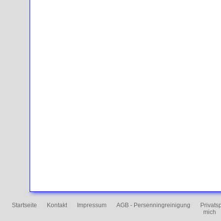
Startseite
Kontakt
Impressum
AGB - Persenningreinigung
Privats
mich